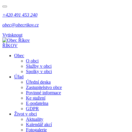
+420 491 453 240
obec@obecrikov.cz
Vytisknout
ŘÍKOV
Obec
O obci
Služby v obci
Spolky v obci
Úřad
Úřední deska
Zastupitelstvo obce
Povinné informace
Ke stažení
E-podatelna
GDPR
Život v obci
Aktuality
Kalendář akcí
Fotogalerie