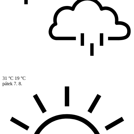
31 °C
19 °C
pátek
7. 8.