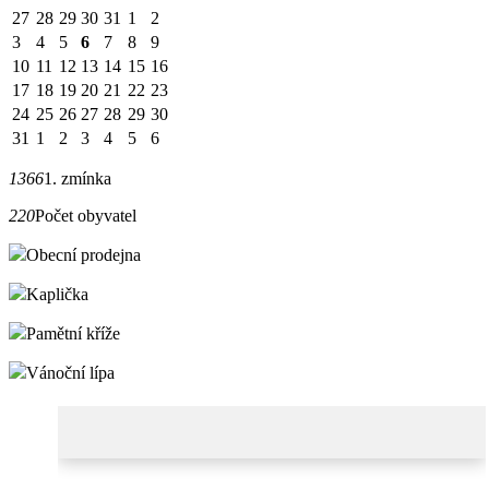
27
28
29
30
31
1
2
3
4
5
6
7
8
9
10
11
12
13
14
15
16
17
18
19
20
21
22
23
24
25
26
27
28
29
30
31
1
2
3
4
5
6
1366
1. zmínka
220
Počet obyvatel
Obecní prodejna
Kaplička
Pamětní kříže
Vánoční lípa